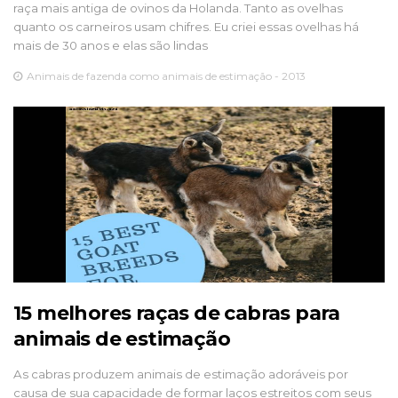
raça mais antiga de ovinos da Holanda. Tanto as ovelhas
quanto os carneiros usam chifres. Eu criei essas ovelhas há
mais de 30 anos e elas são lindas
Animais de fazenda como animais de estimação - 2013
15 melhores raças de cabras para
animais de estimação
As cabras produzem animais de estimação adoráveis ​​por
causa de sua capacidade de formar laços estreitos com seus