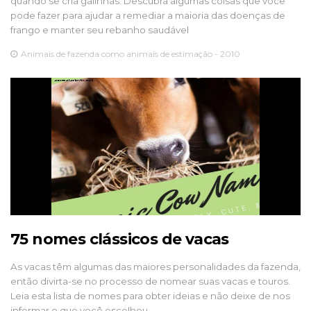
quando se cria galinhas. Descubra algumas coisas que você
pode fazer para ajudar a remediar a maioria das doenças de
frango e manter seu rebanho saudável
Animais de fazenda como animais de estimação - 2010
75 nomes clássicos de vacas
As vacas têm algumas das maiores personalidades da fazenda,
então divirta-se no processo de nomear suas vacas e touros.
Leia esta lista de nomes para obter ideias e não deixe de nos
informar o que você escolheu